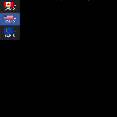
_
CAD $
_
USD $
_
EUR €