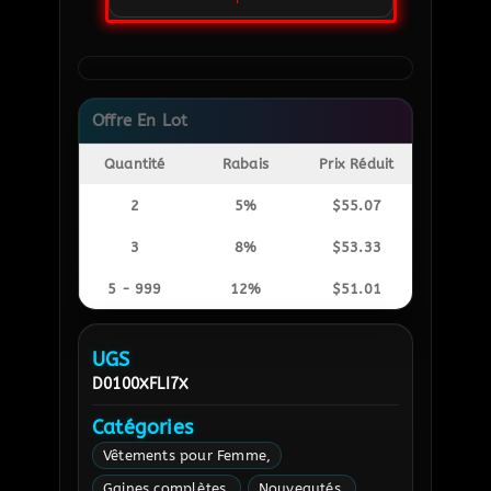
Offre En Lot
Quantité
Rabais
Prix Réduit
2
5%
$
55.07
3
8%
$
53.33
5 - 999
12%
$
51.01
UGS
D0100XFLI7X
Catégories
Vêtements pour Femme
Gaines complètes
Nouveautés