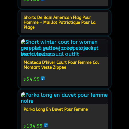
Shorts De Bain American Flag Pour
Rupture De Stock
Homme – Maillot Patriotique Pour La
Plage
Manteau D’hiver Court Pour Femme Col
Montant Veste Zippée
54.99
$
Parka Long En Duvet Pour Femme
134.99
$