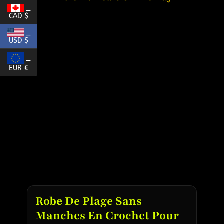
_
CAD $
_
USD $
_
EUR €
Robe De Plage Sans
Manches En Crochet Pour