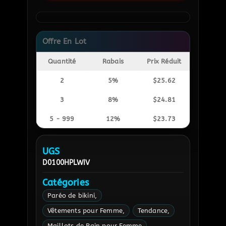
Offre En Lot
Quantité
Rabais
Prix Réduit
2
5%
$
25.62
3
8%
$
24.81
5 - 999
12%
$
23.73
UGS
D0100HPLWIV
Catégories
Paréo de bikini
Vêtements pour Femme
Tendance
Maillots de Bain pour Femme