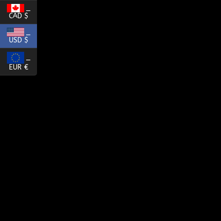
_
CAD $
_
USD $
_
EUR €