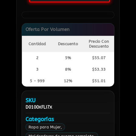
Oferta Por Volumen
Precio Con
Cantidad
Descuento
Descuento
2
5%
$
55.07
3
8%
$
53.33
5 - 999
12%
$
51.01
SKU
D0100XFLI7X
Categorías
Ropa para Mujer