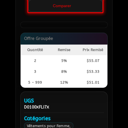
Comparer
Offre Groupée
Quantité
Remise
Prix Remisé
2
5%
$
55.07
3
8%
$
53.33
5 - 999
12%
$
51.01
UGS
D0100XFLI7X
Catégories
Vêtements pour Femme