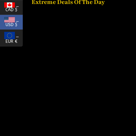
Extreme Deals Of The Day
_
CAD $
_
USD $
_
EUR €