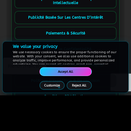
Intellectuelle
Publicité Basée Sur Les Centres D’Intérêt
Spanish
Paiements & Sécurité
French (Canada)
German
We value your privacy
Politique De Confidentialité
We use necessary cookies to ensure the proper functioning of our
English
website. With your consent, we also use additional cookies to
analyze traffic, improve performance, and provide personalized
advertising. You can accept all cookies, reject non-essential
Politique De Retours & Remboursements
French (France)
cookies, or customize your preferences at any time.
Accept All
For more information, please see our
Cookie Policy
Politique D’Expédition & De Livraison
Customize
Reject All
Conditions D’Utilisation
Suivre la Commande
Contactez-Nous