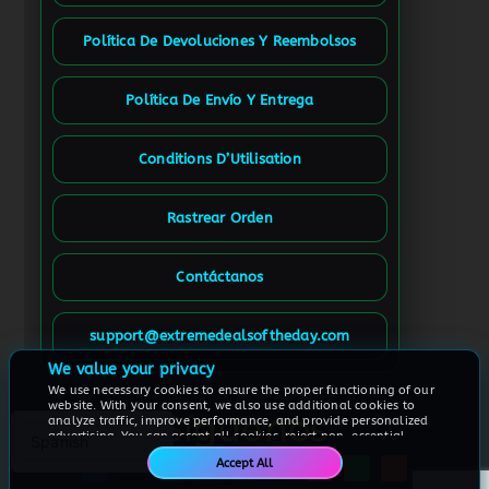
Política De Devoluciones Y Reembolsos
Política De Envío Y Entrega
Conditions D’Utilisation
Rastrear Orden
Contáctanos
French (France)
French (Canada)
support@extremedealsoftheday.com
German
We value your privacy
We use necessary cookies to ensure the proper functioning of our
English
website. With your consent, we also use additional cookies to
Síguenos
analyze traffic, improve performance, and provide personalized
advertising. You can accept all cookies, reject non-essential
Spanish
cookies, or customize your preferences at any time.
Accept All
For more information, please see our
Cookie Policy