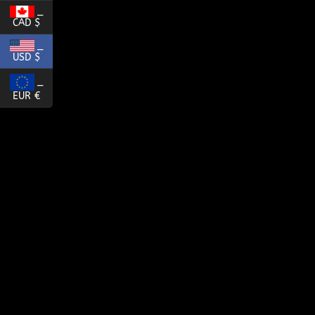
_
CAD $
_
USD $
_
EUR €