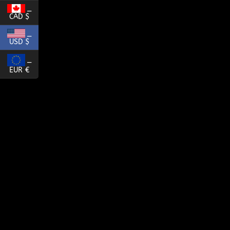
_
CAD $
_
USD $
_
EUR €