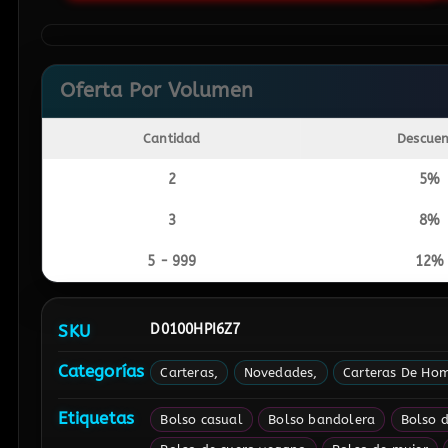
Oferta Por Volumen
Cantidad
Descue
2
5%
3
8%
5 - 999
12%
SKU
D0100HPI6Z7
Categorías
Carteras
Novedades
Carteras De Ho
Etiquetas
Bolso casual
Bolso bandolera
Bolso d