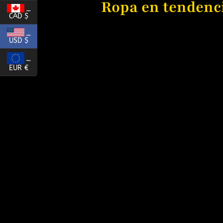
Ropa en tendenc
_
CAD $
_
USD $
_
EUR €