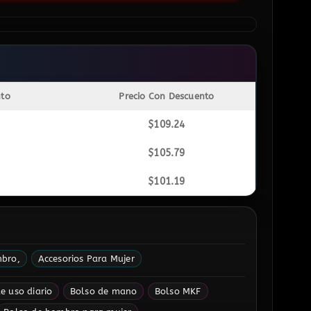
nto
Precio Con Descuento
$
109.24
$
105.79
$
101.19
mbro
Accesorios Para Mujer
e uso diario
Bolso de mano
Bolso MKF