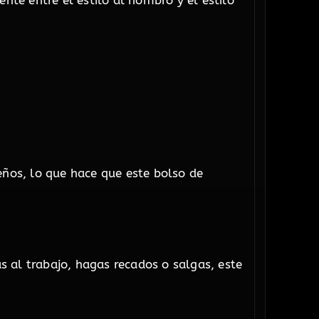
te entre el estilo al hombro y el estilo
eños, lo que hace que este bolso de
 al trabajo, hagas recados o salgas, este