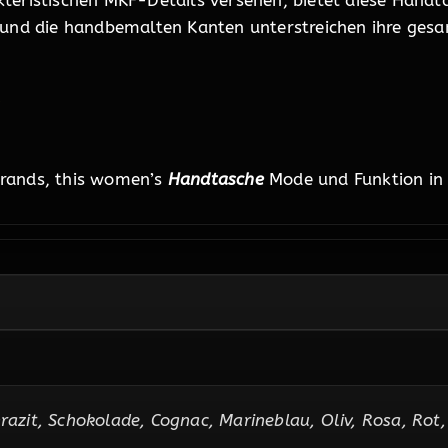
teristischen MKF-Details versehen, bietet diese Handta
 und die handbemalten Kanten unterstreichen ihre gesa
errands, this women’s
Handtasche
Mode und Funktion in e
razit, Schokolade, Cognac, Marineblau, Oliv, Rosa, Rot,