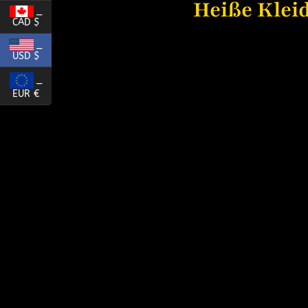
Heiße Klei
_
CAD $
_
USD $
_
EUR €