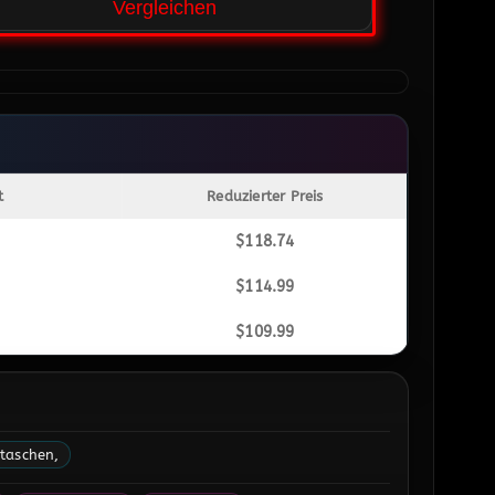
Vergleichen
t
Reduzierter Preis
$
118.74
$
114.99
$
109.99
taschen