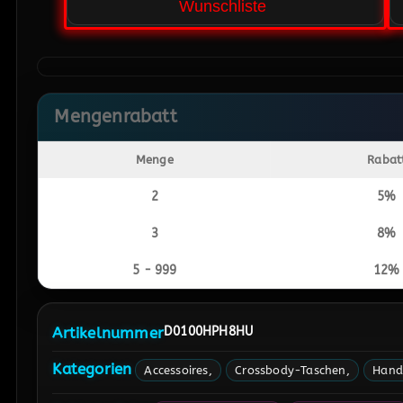
Wunschliste
Mengenrabatt
Menge
Rabat
2
5%
3
8%
5 - 999
12%
Artikelnummer
D0100HPH8HU
Kategorien
Accessoires
Crossbody-Taschen
Hand