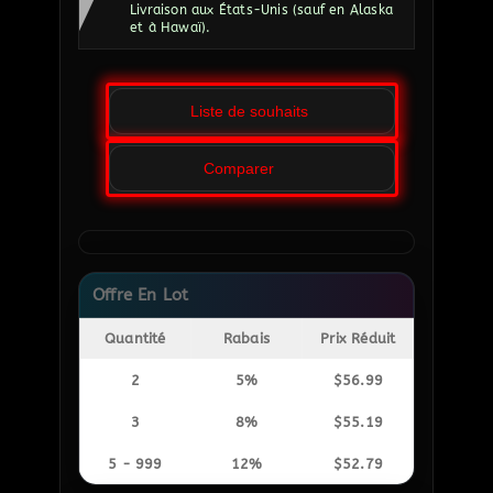
Livraison aux États-Unis (sauf en Alaska
et à Hawaï).
Liste de souhaits
Comparer
Offre En Lot
Quantité
Rabais
Prix Réduit
2
5%
$
56.99
3
8%
$
55.19
5 - 999
12%
$
52.79