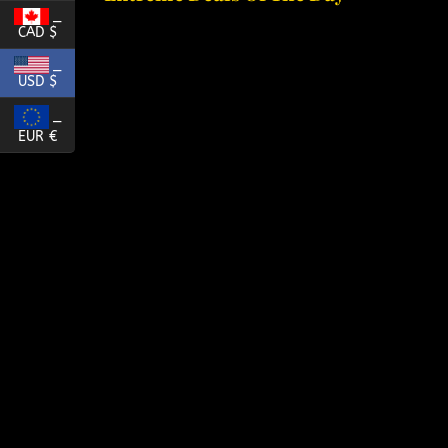
_
CAD $
_
USD $
_
EUR €