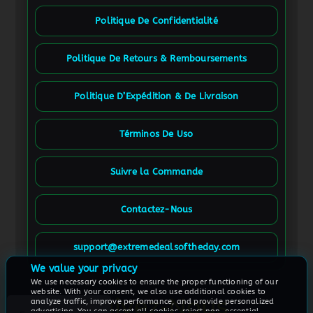
Politique De Confidentialité
Politique De Retours & Remboursements
Politique D’Expédition & De Livraison
Términos De Uso
Suivre la Commande
Contactez-Nous
Spanish
French (France)
support@extremedealsoftheday.com
German
We value your privacy
We use necessary cookies to ensure the proper functioning of our
English
website. With your consent, we also use additional cookies to
Suivez-Nous
analyze traffic, improve performance, and provide personalized
advertising. You can accept all cookies, reject non-essential