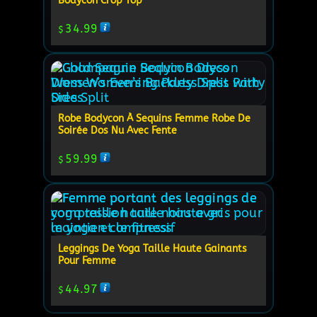
Bodycon Crop Top
34.99
$
Robe Bodycon À Sequins Femme Robe De
Soirée Dos Nu Avec Fente
59.99
$
Leggings De Yoga Taille Haute Gainants
Pour Femme
44.97
$