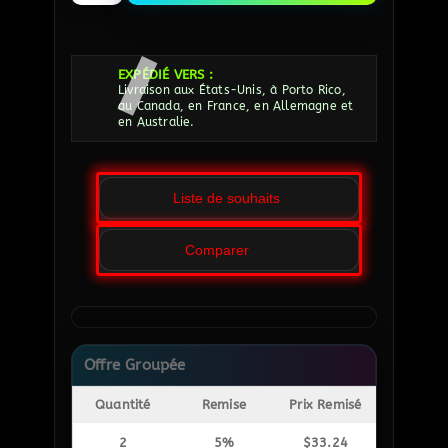
EXPÉDIÉ VERS :
Livraison aux États-Unis, à Porto Rico,
au Canada, en France, en Allemagne et
en Australie.
Liste de souhaits
Comparer
Offre Groupée
Quantité
Remise
Prix Remisé
2
5%
$
33.24