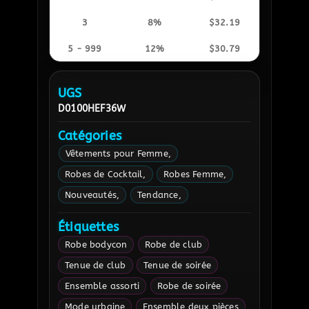
3
8%
$
32.19
5 - 999
12%
$
30.79
UGS
D0100HEF36W
Catégories
Vêtements pour Femme
Robes de Cocktail
Robes Femme
Nouveautés
Tendance
Étiquettes
Robe bodycon
Robe de club
Tenue de club
Tenue de soirée
Ensemble assorti
Robe de soirée
Mode urbaine
Ensemble deux pièces