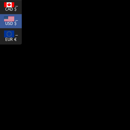
_
CAD $
_
USD $
_
EUR €