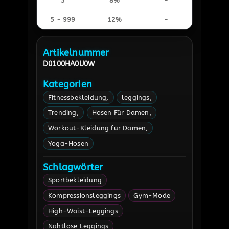
3
8%
-
5 - 999
12%
-
Artikelnummer
D0100HA0U0W
Kategorien
Fitnessbekleidung
leggings
Trending
Hosen Für Damen
Workout-Kleidung für Damen
Yoga-Hosen
Schlagwörter
Sportbekleidung
Kompressionsleggings
Gym-Mode
High-Waist-Leggings
Nahtlose Leggings