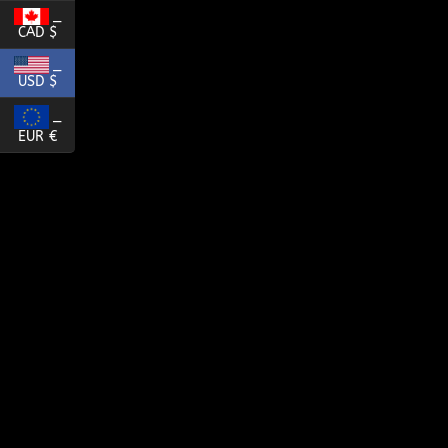
_
CAD $
_
USD $
_
EUR €