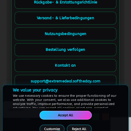
Rückgabe- & Erstattungsrichtlinie
Versand- & Lieferbedingungen
Nutzungsbedingungen
Bestellung verfolgen
Kontakt an
Spanish
French (France)
support@extremedealsoftheday.com
French (Canada)
We value your privacy
We use necessary cookies to ensure the proper functioning of our
English
website. With your consent, we also use additional cookies to
Folgen Sie Uns
analyze traffic, improve performance, and provide personalized
advertising. You can accept all cookies, reject non-essential
German
cookies, or customize your preferences at any time.
Accept All
For more information, please see our
Cookie Policy
Customize
Reject All