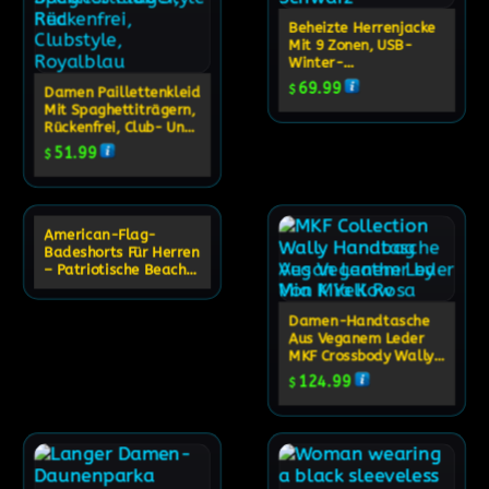
Beheizte Herrenjacke
Mit 9 Zonen, USB-
Winter-
Thermomantel
69.99
$
Damen Paillettenkleid
Mit Spaghettiträgern,
Rückenfrei, Club- Und
Partykleid
51.99
$
American-Flag-
Ausverkauft
Badeshorts Für Herren
– Patriotische Beach-
Swim-Trunks
Damen-Handtasche
Aus Veganem Leder
MKF Crossbody Wally
Bag Casual
124.99
$