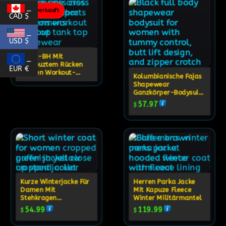
_
Ausverkauft
CAD $
_
USD $
Sport-BH Mit
_
Gekreuztem Rücken
EUR €
Damen Workout-
Kolumbianische Fajas
Tanktop Activewear
Shapewear
Ganzkörper-Bodysuit
Mit Bauchkontrolle,
57.97
$
Po-Lift Und
Reißverschluss Im
Schritt
Kurze Winterjacke Für
Herren Parka Jacke
Damen Mit
Mit Kapuze Fleece
Stehkragen
Winter Militärmantel
Reißverschlussjacke
54.99
119.99
$
$