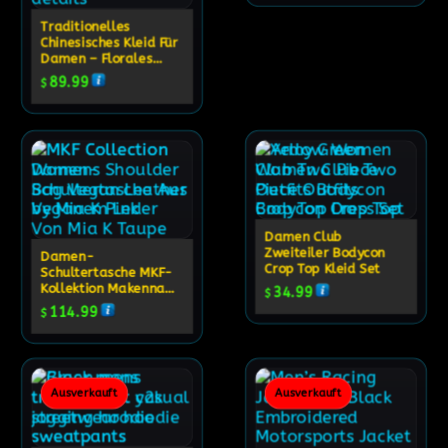
Traditionelles
Chinesisches Kleid Für
Damen – Florales
Cheongsam-
89.99
$
Abendkleid
Damen Club
Zweiteiler Bodycon
Damen-
Crop Top Kleid Set
Schultertasche MKF-
Kollektion Makenna
34.99
$
Aus Veganem Leder
114.99
$
Mit Gestepptem
Design
Ausverkauft
Ausverkauft