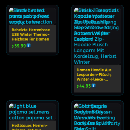
Beheizte Herrenhose
USB Winter Thermo-
Heizhose Für Damen
59.99
$
Damen Hoodie Aus
Leoparden-Plüsch,
Winter-Fleece-
Pullover-Sweatshirt
44.95
$
Hellblaues Herren-