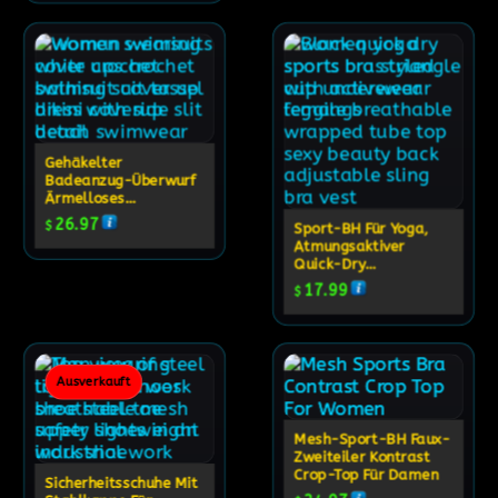
Gehäkelter
Badeanzug-Überwurf
Ärmelloses
Strandkleid Für
26.97
$
Sport-BH Für Yoga,
Damen
Atmungsaktiver
Quick-Dry
Activewear-BH
17.99
$
Ausverkauft
Mesh-Sport-BH Faux-
Zweiteiler Kontrast
Crop-Top Für Damen
Sicherheitsschuhe Mit