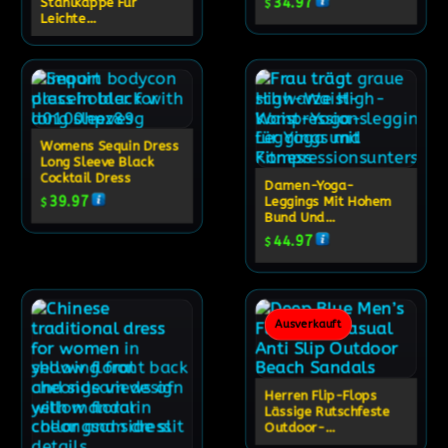
Stahlkappe Für
34.97
$
Leichte
Arbeitsleistung
Womens Sequin Dress
Long Sleeve Black
Cocktail Dress
Damen-Yoga-
39.97
Leggings Mit Hohem
$
Bund Und
Bauchkontrolle
44.97
$
Ausverkauft
Herren Flip-Flops
Lässige Rutschfeste
Outdoor-
Strandsandalen