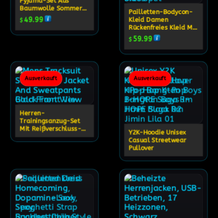
Pyjama-Set Aus
Baumwolle Sommer-
Pailletten-Bodycon-
Schlafanzug-Set
49.99
Kleid Damen
$
Rückenfreies Kleid Mit
Schlitz Für Partys
59.99
$
Ausverkauft
Ausverkauft
Herren-
Trainingsanzug-Set
Mit Reißverschluss-
Y2K-Hoodie Unisex
Kapuzenjacke Und
Casual Streetwear
Jogginghose
Pullover