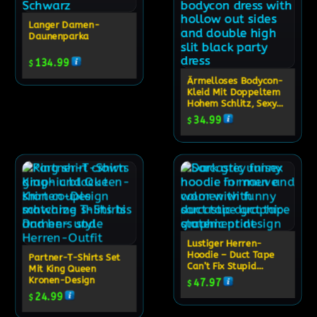
Langer Damen-
Daunenparka
134.99
$
Ärmelloses Bodycon-
Kleid Mit Doppeltem
Hohem Schlitz, Sexy
Cut-Out Und Hohem
34.99
$
Kragen, Partykleid Für
Damen
Lustiger Herren-
Hoodie – Duct Tape
Partner-T-Shirts Set
Can’t Fix Stupid
Mit King Queen
Hoodie Mit
Kronen-Design
47.97
$
Сарkastischem
24.99
$
Grafikdesign