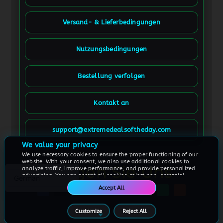
Versand- & Lieferbedingungen
Nutzungsbedingungen
Bestellung verfolgen
Kontakt an
Spanish
French (France)
support@extremedealsoftheday.com
French (Canada)
We value your privacy
We use necessary cookies to ensure the proper functioning of our
English
website. With your consent, we also use additional cookies to
Folgen Sie Uns
analyze traffic, improve performance, and provide personalized
advertising. You can accept all cookies, reject non-essential
German
cookies, or customize your preferences at any time.
Accept All
For more information, please see our
Cookie Policy
Customize
Reject All